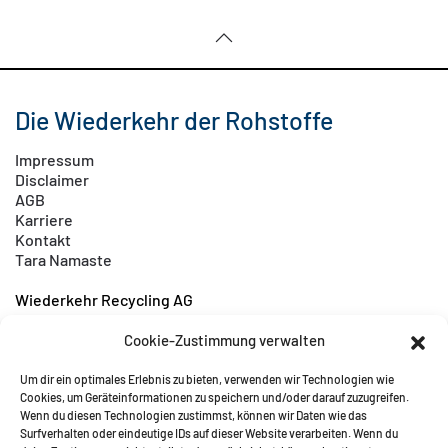
Die Wiederkehr der Rohstoffe
Impressum
Disclaimer
AGB
Karriere
Kontakt
Tara Namaste
Wiederkehr Recycling AG
Titlisstrasse 332
5622 Waltenschwil
Cookie-Zustimmung verwalten
Schweiz
Um dir ein optimales Erlebnis zu bieten, verwenden wir Technologien wie
Telefon +41 56 618 36 36
Cookies, um Geräteinformationen zu speichern und/oder darauf zuzugreifen.
Wenn du diesen Technologien zustimmst, können wir Daten wie das
Kontakt
Surfverhalten oder eindeutige IDs auf dieser Website verarbeiten. Wenn du