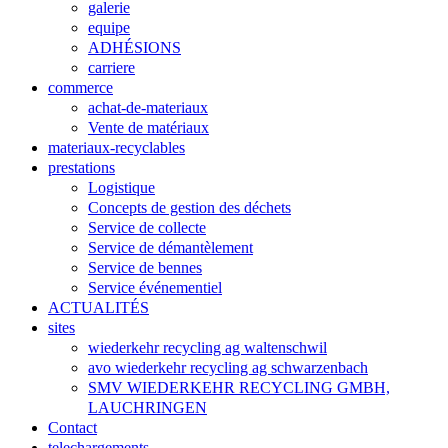
galerie
equipe
ADHÉSIONS
carriere
commerce
achat-de-materiaux
Vente de matériaux
materiaux-recyclables
prestations
Logistique
Concepts de gestion des déchets
Service de collecte
Service de démantèlement
Service de bennes
Service événementiel
ACTUALITÉS
sites
wiederkehr recycling ag waltenschwil
avo wiederkehr recycling ag schwarzenbach
SMV WIEDERKEHR RECYCLING GMBH,
LAUCHRINGEN
Contact
telechargements