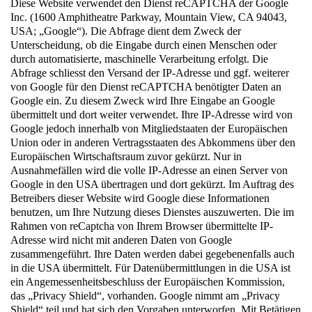
Diese Website verwendet den Dienst reCAPTCHA der Google
Inc. (1600 Amphitheatre Parkway, Mountain View, CA 94043,
USA; „Google“). Die Abfrage dient dem Zweck der
Unterscheidung, ob die Eingabe durch einen Menschen oder
durch automatisierte, maschinelle Verarbeitung erfolgt. Die
Abfrage schliesst den Versand der IP-Adresse und ggf. weiterer
von Google für den Dienst reCAPTCHA benötigter Daten an
Google ein. Zu diesem Zweck wird Ihre Eingabe an Google
übermittelt und dort weiter verwendet. Ihre IP-Adresse wird von
Google jedoch innerhalb von Mitgliedstaaten der Europäischen
Union oder in anderen Vertragsstaaten des Abkommens über den
Europäischen Wirtschaftsraum zuvor gekürzt. Nur in
Ausnahmefällen wird die volle IP-Adresse an einen Server von
Google in den USA übertragen und dort gekürzt. Im Auftrag des
Betreibers dieser Website wird Google diese Informationen
benutzen, um Ihre Nutzung dieses Dienstes auszuwerten. Die im
Rahmen von reCaptcha von Ihrem Browser übermittelte IP-
Adresse wird nicht mit anderen Daten von Google
zusammengeführt. Ihre Daten werden dabei gegebenenfalls auch
in die USA übermittelt. Für Datenübermittlungen in die USA ist
ein Angemessenheitsbeschluss der Europäischen Kommission,
das „Privacy Shield“, vorhanden. Google nimmt am „Privacy
Shield“ teil und hat sich den Vorgaben unterworfen. Mit Betätigen