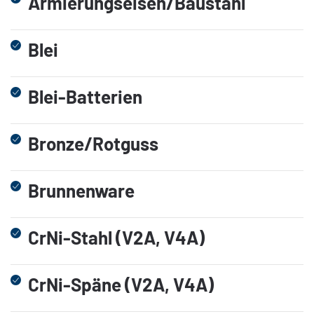
Armierungseisen/Baustahl
Blei
Blei-Batterien
Bronze/Rotguss
Brunnenware
CrNi-Stahl (V2A, V4A)
CrNi-Späne (V2A, V4A)